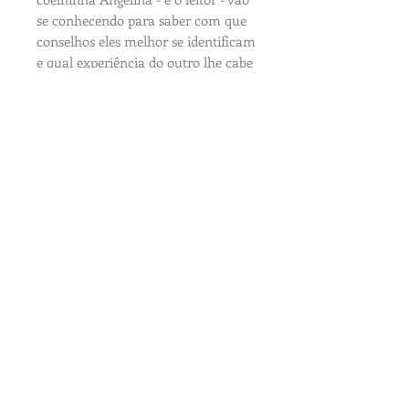
se conhecendo para saber com que
conselhos eles melhor se identificam
e qual experiência do outro lhe cabe
também. E aí, será que Angelina
voltará a colher cenouras com sua
mãe?
Detalhes Técnicos
Autora : KÁTIA SENTINARO
Ilustrações : MARCELO LIMA
Formato : 20 x 20 cm
Número de páginas : 32
Conecte-se com a gente! ♥