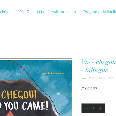
 inicial
PNLD
Loja
Vale-presente
Programa de fidel
Você chegou
- bilingue
SKU: 978-65-86764-59-8
Preço
R$ 69,90
Quantidade
*