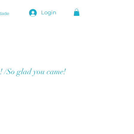
Login
idade
! /So glad you came!