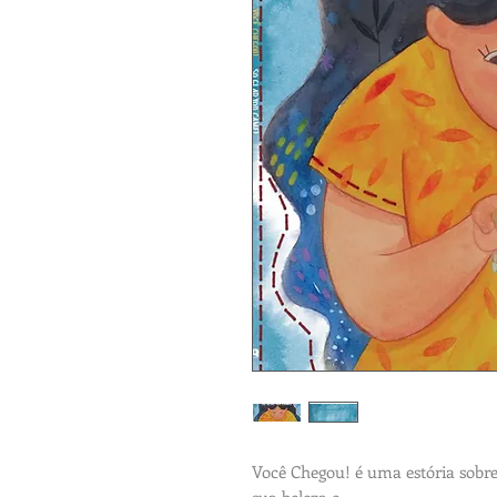
Você Chegou! é uma estória sobre 
sua beleza e,